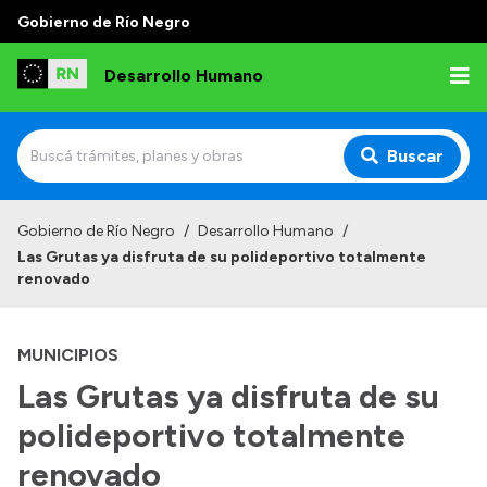
Gobierno de Río Negro
Desarrollo Humano
Buscar
Inicio
Gobierno de Río Negro
/
Desarrollo Humano
/
Las Grutas ya disfruta de su polideportivo totalmente
Institucional
renovado
Misión
MUNICIPIOS
Autoridades
Las Grutas ya disfruta de su
Delegaciones
polideportivo totalmente
Normativa
renovado