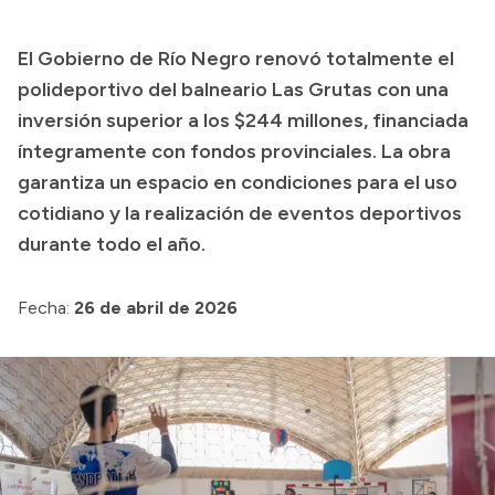
Transparencia
El Gobierno de Río Negro renovó totalmente el
Presupuesto
polideportivo del balneario Las Grutas con una
Boletín Oficial
inversión superior a los $244 millones, financiada
íntegramente con fondos provinciales. La obra
Compras y licitaciones
garantiza un espacio en condiciones para el uso
Consulta de expedientes
cotidiano y la realización de eventos deportivos
Consulta de pago a proveedores
durante todo el año.
Convocatorias
Intranet
Fecha:
26 de abril de 2026
Login