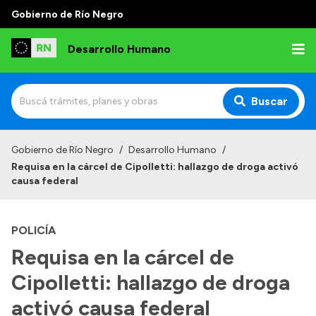
Gobierno de Río Negro
Desarrollo Humano
Buscar
Inicio
Gobierno de Río Negro
/
Desarrollo Humano
/
Requisa en la cárcel de Cipolletti: hallazgo de droga activó
Institucional
causa federal
Misión
POLICÍA
Autoridades
Requisa en la cárcel de
Delegaciones
Cipolletti: hallazgo de droga
Normativa
activó causa federal