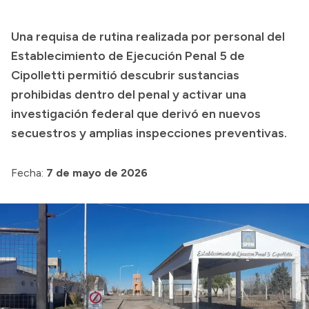
Transparencia
Una requisa de rutina realizada por personal del
Presupuesto
Establecimiento de Ejecución Penal 5 de
Boletín Oficial
Cipolletti permitió descubrir sustancias
prohibidas dentro del penal y activar una
Compras y licitaciones
investigación federal que derivó en nuevos
Consulta de expedientes
secuestros y amplias inspecciones preventivas.
Consulta de pago a proveedores
Convocatorias
Fecha:
7 de mayo de 2026
Intranet
Login