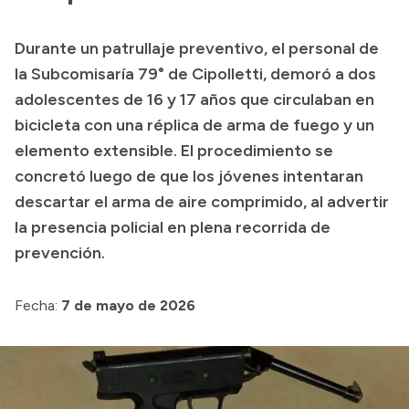
Transparencia
Durante un patrullaje preventivo, el personal de
Presupuesto
la Subcomisaría 79° de Cipolletti, demoró a dos
Boletín Oficial
adolescentes de 16 y 17 años que circulaban en
bicicleta con una réplica de arma de fuego y un
Compras y licitaciones
elemento extensible. El procedimiento se
Consulta de expedientes
concretó luego de que los jóvenes intentaran
Consulta de pago a proveedores
descartar el arma de aire comprimido, al advertir
Convocatorias
la presencia policial en plena recorrida de
Intranet
prevención.
Login
Fecha:
7 de mayo de 2026