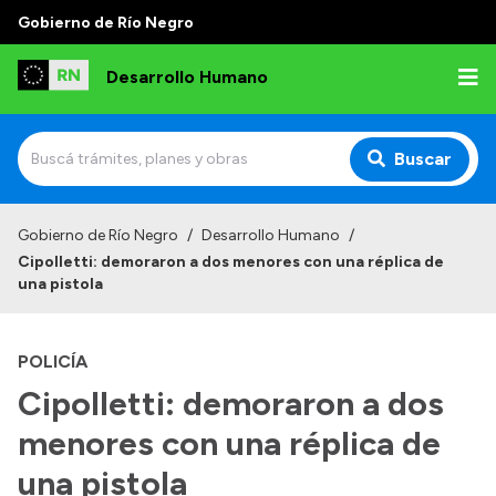
Gobierno de Río Negro
Desarrollo Humano
Buscar
Inicio
Gobierno de Río Negro
/
Desarrollo Humano
/
Cipolletti: demoraron a dos menores con una réplica de
Institucional
una pistola
Misión
POLICÍA
Autoridades
Cipolletti: demoraron a dos
Delegaciones
menores con una réplica de
Normativa
una pistola