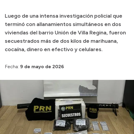
Transparencia
Luego de una intensa investigación policial que
Presupuesto
terminó con allanamientos simultáneos en dos
Boletín Oficial
viviendas del barrio Unión de Villa Regina, fueron
secuestrados más de dos kilos de marihuana,
Compras y licitaciones
cocaína, dinero en efectivo y celulares.
Consulta de expedientes
Consulta de pago a proveedores
Fecha:
9 de mayo de 2026
Convocatorias
Intranet
Login