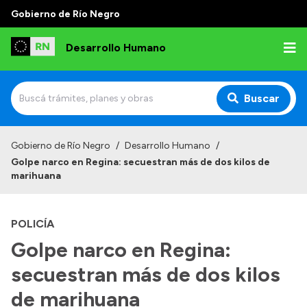
Gobierno de Río Negro
Desarrollo Humano
Buscar
Inicio
Gobierno de Río Negro
/
Desarrollo Humano
/
Golpe narco en Regina: secuestran más de dos kilos de
Institucional
marihuana
Misión
POLICÍA
Autoridades
Golpe narco en Regina:
Delegaciones
secuestran más de dos kilos
Normativa
de marihuana