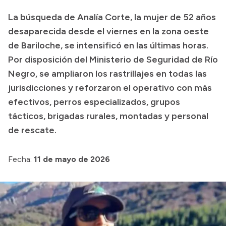
Transparencia
La búsqueda de Analía Corte, la mujer de 52 años
desaparecida desde el viernes en la zona oeste
Presupuesto
de Bariloche, se intensificó en las últimas horas.
Boletín Oficial
Por disposición del Ministerio de Seguridad de Río
Compras y licitaciones
Negro, se ampliaron los rastrillajes en todas las
Consulta de expedientes
jurisdicciones y reforzaron el operativo con más
efectivos, perros especializados, grupos
Consulta de pago a proveedores
tácticos, brigadas rurales, montadas y personal
Convocatorias
de rescate.
Intranet
Login
Fecha:
11 de mayo de 2026