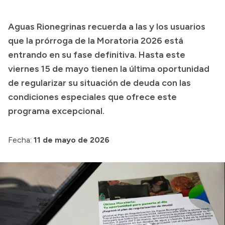
Transparencia
Aguas Rionegrinas recuerda a las y los usuarios
Presupuesto
que la prórroga de la Moratoria 2026 está
Boletín Oficial
entrando en su fase definitiva. Hasta este
viernes 15 de mayo tienen la última oportunidad
Compras y licitaciones
de regularizar su situación de deuda con las
Consulta de expedientes
condiciones especiales que ofrece este
Consulta de pago a proveedores
programa excepcional.
Convocatorias
Intranet
Fecha:
11 de mayo de 2026
Login