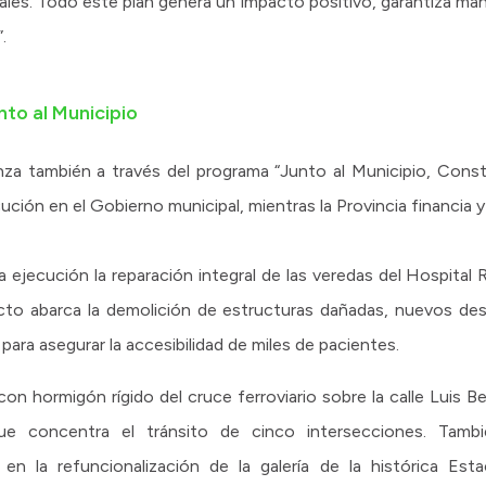
les. Todo este plan genera un impacto positivo, garantiza man
.
nto al Municipio
za también a través del programa “Junto al Municipio, Const
ución en el Gobierno municipal, mientras la Provincia financia y
 ejecución la reparación integral de las veredas del Hospital
ecto abarca la demolición de estructuras dañadas, nuevos d
ra asegurar la accesibilidad de miles de pacientes.
con hormigón rígido del cruce ferroviario sobre la calle Luis B
que concentra el tránsito de cinco intersecciones. Tam
en la refuncionalización de la galería de la histórica Est