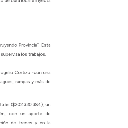
o de obra local e inyecta
ruyendo Provincia”. Esta
 supervisa los trabajos.
 Rogelio Cortizo -con una
esagües, rampas y más de
eltrán ($202.330.384), un
bién, con un aporte de
ación de trenes y en la