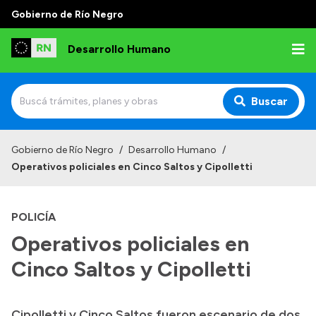
Gobierno de Río Negro
Desarrollo Humano
Buscar
Inicio
Gobierno de Río Negro
/
Desarrollo Humano
/
Operativos policiales en Cinco Saltos y Cipolletti
Institucional
Misión
POLICÍA
Autoridades
Operativos policiales en
Delegaciones
Cinco Saltos y Cipolletti
Normativa
Cipolletti y Cinco Saltos fueron escenario de dos