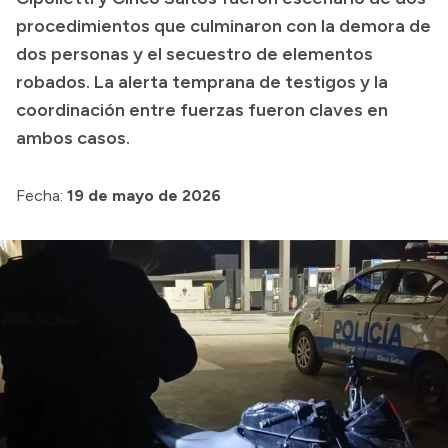
procedimientos que culminaron con la demora de
Transparencia
dos personas y el secuestro de elementos
Presupuesto
robados. La alerta temprana de testigos y la
Boletín Oficial
coordinación entre fuerzas fueron claves en
ambos casos.
Compras y licitaciones
Consulta de expedientes
Fecha:
19 de mayo de 2026
Consulta de pago a proveedores
Convocatorias
Intranet
Login