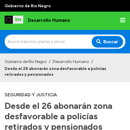
Gobierno de Río Negro
Desarrollo Humano
Buscar
Inicio
Gobierno de Río Negro
/
Desarrollo Humano
/
Desde el 26 abonarán zona desfavorable a policías
Institucional
retirados y pensionados
Misión
SEGURIDAD Y JUSTICIA
Autoridades
Desde el 26 abonarán zona
Delegaciones
desfavorable a policías
Normativa
retirados y pensionados