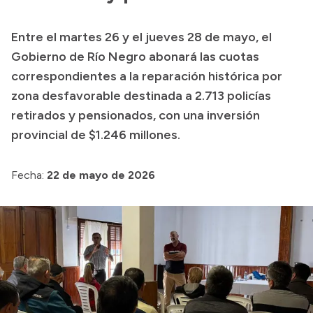
Transparencia
Entre el martes 26 y el jueves 28 de mayo, el
Presupuesto
Gobierno de Río Negro abonará las cuotas
Boletín Oficial
correspondientes a la reparación histórica por
zona desfavorable destinada a 2.713 policías
Compras y licitaciones
retirados y pensionados, con una inversión
Consulta de expedientes
provincial de $1.246 millones.
Consulta de pago a proveedores
Convocatorias
Fecha:
22 de mayo de 2026
Intranet
Login