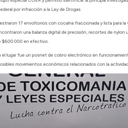
rupo especial COER y permitió identificar al principal investig
deral por infracción a la Ley de Drogas.
estraron 17 envoltorios con cocaína fraccionada y lista para la
contraron una balanza digital de precisión, recortes de nylon u
de $600.000 en efectivo.
el lugar fue un posnet de cobro electrónico en funcionamient
posibles movimientos económicos relacionados con la actividad 