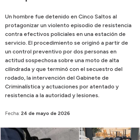
Transparencia
Un hombre fue detenido en Cinco Saltos al
Presupuesto
protagonizar un violento episodio de resistencia
Boletín Oficial
contra efectivos policiales en una estación de
servicio. El procedimiento se originó a partir de
Compras y licitaciones
un control preventivo por dos personas en
Consulta de expedientes
actitud sospechosa sobre una moto de alta
Consulta de pago a proveedores
cilindrada y que terminó con el secuestro del
Convocatorias
rodado, la intervención del Gabinete de
Intranet
Criminalística y actuaciones por atentado y
Login
resistencia a la autoridad y lesiones.
Fecha:
24 de mayo de 2026