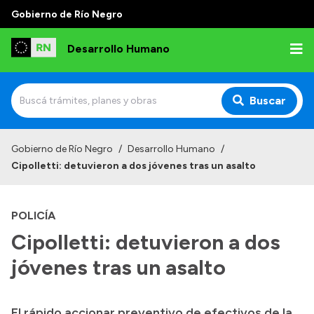
Gobierno de Río Negro
Desarrollo Humano
Buscar
Inicio
Gobierno de Río Negro
/
Desarrollo Humano
/
Cipolletti: detuvieron a dos jóvenes tras un asalto
Institucional
Misión
POLICÍA
Autoridades
Cipolletti: detuvieron a dos
Delegaciones
jóvenes tras un asalto
Normativa
El rápido accionar preventivo de efectivos de la