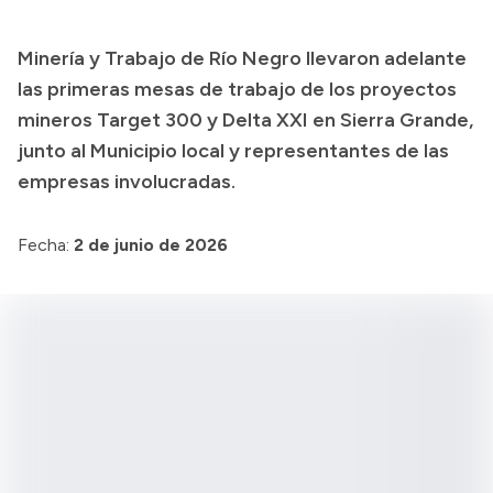
Transparencia
Minería y Trabajo de Río Negro llevaron adelante
Presupuesto
las primeras mesas de trabajo de los proyectos
Boletín Oficial
mineros Target 300 y Delta XXI en Sierra Grande,
junto al Municipio local y representantes de las
Compras y licitaciones
empresas involucradas.
Consulta de expedientes
Consulta de pago a proveedores
Fecha:
2 de junio de 2026
Convocatorias
Intranet
Login