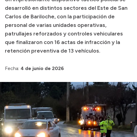
desarrolló en distintos sectores del Este de San
Transparencia
Carlos de Bariloche, con la participación de
Presupuesto
personal de varias unidades operativas,
Boletín Oficial
patrullajes reforzados y controles vehiculares
que finalizaron con 16 actas de infracción y la
Compras y licitaciones
retención preventiva de 13 vehículos.
Consulta de expedientes
Consulta de pago a proveedores
Fecha:
4 de junio de 2026
Convocatorias
Intranet
Login