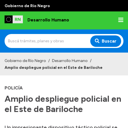
Gobierno de Río Negro
Desarrollo Humano
Buscar
Inicio
Gobierno de Río Negro
/
Desarrollo Humano
/
Amplio despliegue policial en el Este de Bariloche
Institucional
Misión
POLICÍA
Autoridades
Amplio despliegue policial en
Delegaciones
el Este de Bariloche
Normativa
Un impresionante dispositivo táctico policial se