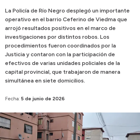
Transparencia
La Policía de Río Negro desplegó un importante
operativo en el barrio Ceferino de Viedma que
Presupuesto
arrojó resultados positivos en el marco de
Boletín Oficial
investigaciones por distintos robos. Los
Compras y licitaciones
procedimientos fueron coordinados por la
Consulta de expedientes
Justicia y contaron con la participación de
efectivos de varias unidades policiales de la
Consulta de pago a proveedores
capital provincial, que trabajaron de manera
Convocatorias
simultánea en siete domicilios.
Intranet
Login
Fecha:
5 de junio de 2026