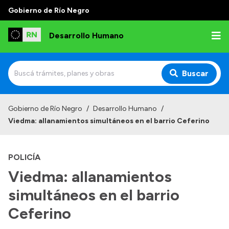
Gobierno de Río Negro
Desarrollo Humano
Buscar
Inicio
Gobierno de Río Negro
/
Desarrollo Humano
/
Viedma: allanamientos simultáneos en el barrio Ceferino
Institucional
Misión
POLICÍA
Autoridades
Viedma: allanamientos
Delegaciones
simultáneos en el barrio
Normativa
Ceferino