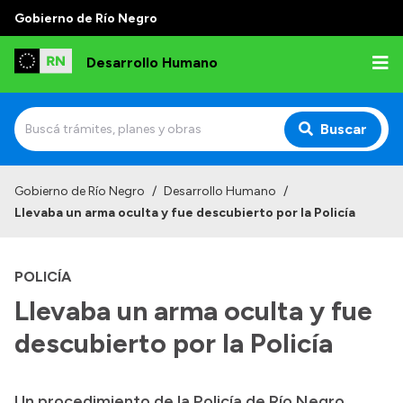
Gobierno de Río Negro
Desarrollo Humano
Buscar
Inicio
Gobierno de Río Negro
/
Desarrollo Humano
/
Llevaba un arma oculta y fue descubierto por la Policía
Institucional
Misión
POLICÍA
Autoridades
Llevaba un arma oculta y fue
Delegaciones
descubierto por la Policía
Normativa
Un procedimiento de la Policía de Río Negro