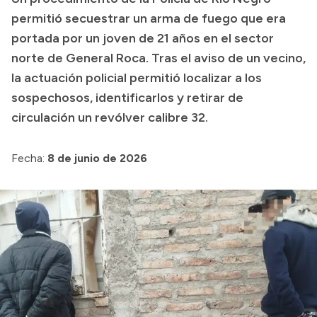
permitió secuestrar un arma de fuego que era
Transparencia
portada por un joven de 21 años en el sector
Presupuesto
norte de General Roca. Tras el aviso de un vecino,
Boletín Oficial
la actuación policial permitió localizar a los
sospechosos, identificarlos y retirar de
Compras y licitaciones
circulación un revólver calibre 32.
Consulta de expedientes
Consulta de pago a proveedores
Fecha:
8 de junio de 2026
Convocatorias
Intranet
Login