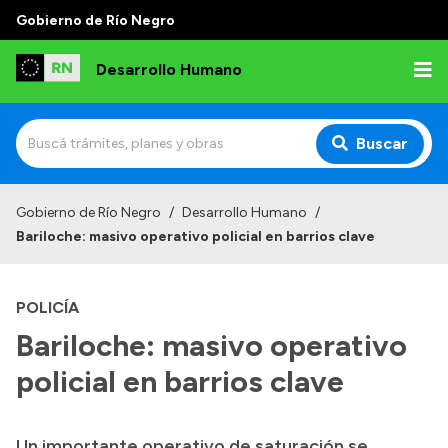
Gobierno de Río Negro
Desarrollo Humano
Buscar
Inicio
Gobierno de Río Negro
/
Desarrollo Humano
/
Bariloche: masivo operativo policial en barrios clave
Institucional
Misión
POLICÍA
Autoridades
Bariloche: masivo operativo
Delegaciones
policial en barrios clave
Normativa
Un importante operativo de saturación se