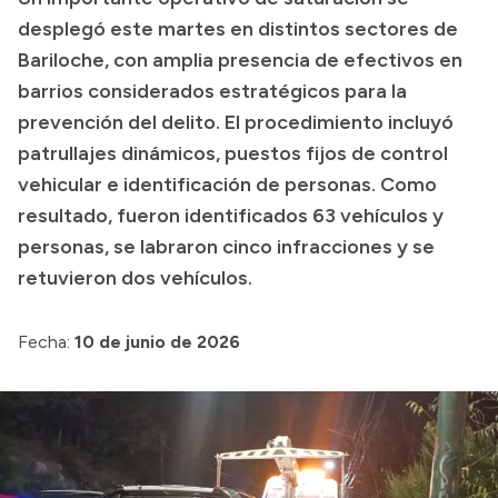
desplegó este martes en distintos sectores de
Transparencia
Bariloche, con amplia presencia de efectivos en
Presupuesto
barrios considerados estratégicos para la
Boletín Oficial
prevención del delito. El procedimiento incluyó
patrullajes dinámicos, puestos fijos de control
Compras y licitaciones
vehicular e identificación de personas. Como
Consulta de expedientes
resultado, fueron identificados 63 vehículos y
Consulta de pago a proveedores
personas, se labraron cinco infracciones y se
Convocatorias
retuvieron dos vehículos.
Intranet
Login
Fecha:
10 de junio de 2026