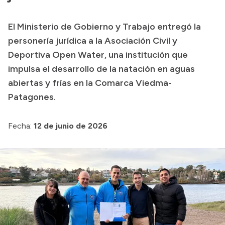
Transparencia
El Ministerio de Gobierno y Trabajo entregó la
Presupuesto
personería jurídica a la Asociación Civil y
Boletín Oficial
Deportiva Open Water, una institución que
impulsa el desarrollo de la natación en aguas
Compras y licitaciones
abiertas y frías en la Comarca Viedma-
Consulta de expedientes
Patagones.
Consulta de pago a proveedores
Convocatorias
Fecha:
12 de junio de 2026
Intranet
Login