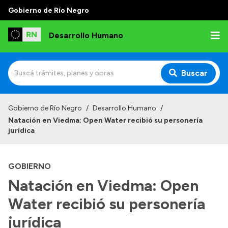
Gobierno de Río Negro
Desarrollo Humano
Buscar
Inicio
Gobierno de Río Negro
/
Desarrollo Humano
/
Natación en Viedma: Open Water recibió su personería
Institucional
jurídica
Misión
GOBIERNO
Autoridades
Natación en Viedma: Open
Delegaciones
Water recibió su personería
Normativa
jurídica