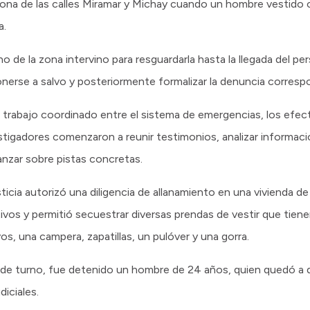
 zona de las calles Miramar y Michay cuando un hombre vestido
a.
no de la zona intervino para resguardarla hasta la llegada del pers
ponerse a salvo y posteriormente formalizar la denuncia corresp
trabajo coordinado entre el sistema de emergencias, los efect
vestigadores comenzaron a reunir testimonios, analizar informaci
nzar sobre pistas concretas.
icia autorizó una diligencia de allanamiento en una vivienda de 
vos y permitió secuestrar diversas prendas de vestir que tienen
os, una campera, zapatillas, un pulóver y una gorra.
a de turno, fue detenido un hombre de 24 años, quien quedó a di
iciales.