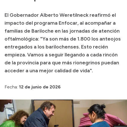
Transparencia
El Gobernador Alberto Weretilneck reafirmó el
Presupuesto
impacto del programa Enfocar, al acompañar a
Boletín Oficial
familias de Bariloche en las jornadas de atención
oftalmológica: "Ya son más de 1.800 los anteojos
Compras y licitaciones
entregados a los barilochenses. Esto recién
Consulta de expedientes
empieza. Vamos a seguir llegando a cada rincón
Consulta de pago a proveedores
de la provincia para que más rionegrinos puedan
Convocatorias
acceder a una mejor calidad de vida".
Intranet
Login
Fecha:
12 de junio de 2026