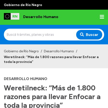
Gobierno de Río Negro
Desarrollo Humano
Buscar
Inicio
Gobierno de Río Negro
/
Desarrollo Humano
/
Weretilneck: “Más de 1.800 razones para llevar Enfocar a
Institucional
toda la provincia”
Misión
DESARROLLO HUMANO
Autoridades
Weretilneck: “Más de 1.800
Delegaciones
razones para llevar Enfocar a
Normativa
toda la provincia”