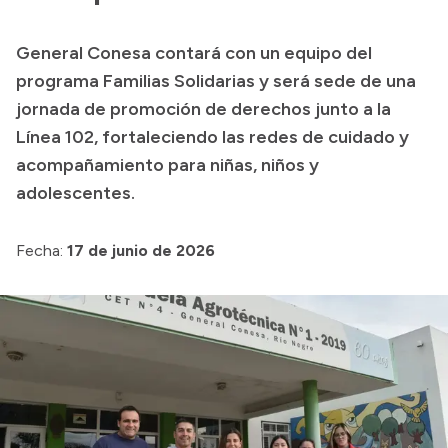
Transparencia
General Conesa contará con un equipo del
Presupuesto
programa Familias Solidarias y será sede de una
Boletín Oficial
jornada de promoción de derechos junto a la
Línea 102, fortaleciendo las redes de cuidado y
Compras y licitaciones
acompañamiento para niñas, niños y
Consulta de expedientes
adolescentes.
Consulta de pago a proveedores
Convocatorias
Fecha:
17 de junio de 2026
Intranet
Login