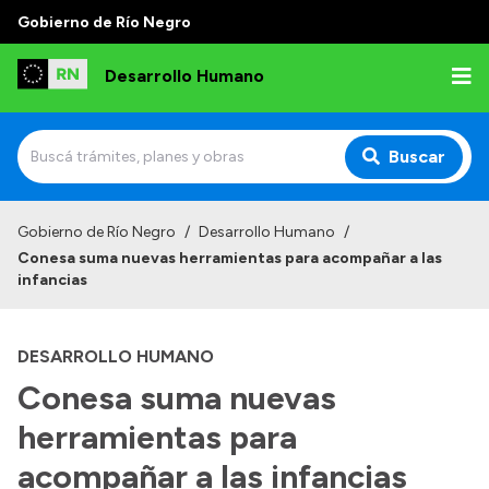
Gobierno de Río Negro
Desarrollo Humano
Buscar
Inicio
Gobierno de Río Negro
/
Desarrollo Humano
/
Conesa suma nuevas herramientas para acompañar a las
Institucional
infancias
Misión
DESARROLLO HUMANO
Autoridades
Conesa suma nuevas
Delegaciones
herramientas para
Normativa
acompañar a las infancias