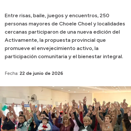
Transparencia
Entre risas, baile, juegos y encuentros, 250
Presupuesto
personas mayores de Choele Choel y localidades
Boletín Oficial
cercanas participaron de una nueva edición del
Activamente, la propuesta provincial que
Compras y licitaciones
promueve el envejecimiento activo, la
Consulta de expedientes
participación comunitaria y el bienestar integral.
Consulta de pago a proveedores
Convocatorias
Fecha:
22 de junio de 2026
Intranet
Login