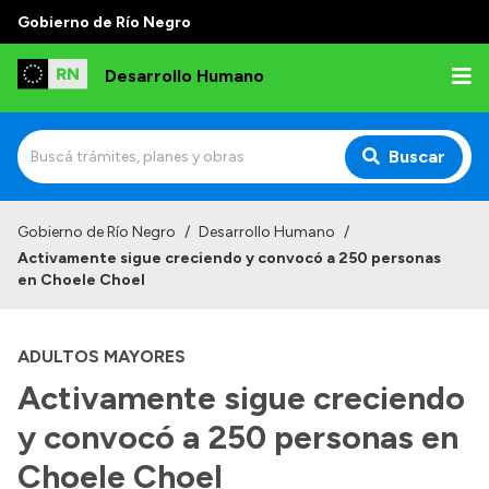
Gobierno de Río Negro
Desarrollo Humano
Buscar
Inicio
Gobierno de Río Negro
/
Desarrollo Humano
/
Activamente sigue creciendo y convocó a 250 personas
Institucional
en Choele Choel
Misión
ADULTOS MAYORES
Autoridades
Activamente sigue creciendo
Delegaciones
y convocó a 250 personas en
Normativa
Choele Choel