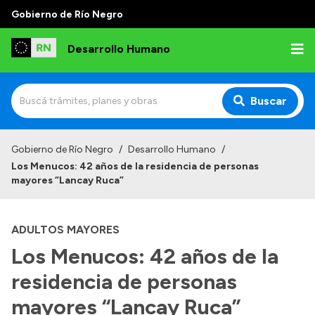
Gobierno de Río Negro
Desarrollo Humano
Buscar
Inicio
Gobierno de Río Negro
/
Desarrollo Humano
/
Los Menucos: 42 años de la residencia de personas
Institucional
mayores “Lancay Ruca”
Misión
ADULTOS MAYORES
Autoridades
Los Menucos: 42 años de la
Delegaciones
residencia de personas
Normativa
mayores “Lancay Ruca”