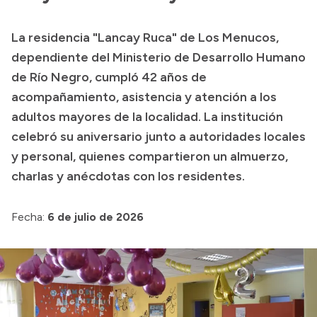
Transparencia
La residencia "Lancay Ruca" de Los Menucos,
Presupuesto
dependiente del Ministerio de Desarrollo Humano
Boletín Oficial
de Río Negro, cumpló 42 años de
acompañamiento, asistencia y atención a los
Compras y licitaciones
adultos mayores de la localidad. La institución
Consulta de expedientes
celebró su aniversario junto a autoridades locales
Consulta de pago a proveedores
y personal, quienes compartieron un almuerzo,
Convocatorias
charlas y anécdotas con los residentes.
Intranet
Login
Fecha:
6 de julio de 2026