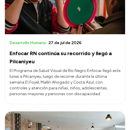
Transparencia
Presupuesto
Boletín Oficial
Compras y licitaciones
Desarrollo Humano
27 de jul de 2026
Consulta de expedientes
Enfocar RN continúa su recorrido y llegó a
Consulta de pago a proveedores
Pilcaniyeu
Convocatorias
El Programa de Salud Visual de Río Negro Enfocar llegó este
lunes a Pilcaniyeu, luego de recorrer durante la última
Intranet
semana El Foyel, Mallín Ahogado y Costa Azul, con
Login
controles y atención para niñas, niños, adolescentes,
personas mayores y personas con discapacidad.