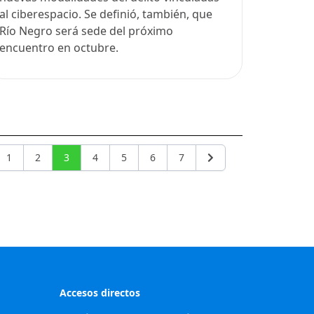
al ciberespacio. Se definió, también, que
Río Negro será sede del próximo
encuentro en octubre.
1
2
3
4
5
6
7
rior
Siguiente
Accesos directos