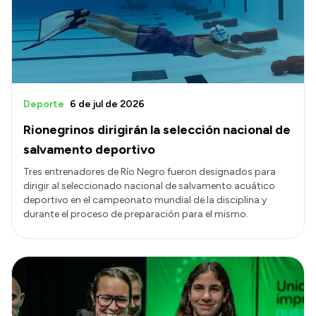
Transparencia
Presupuesto
Boletín Oficial
Compras y licitaciones
Deporte
6 de jul de 2026
Consulta de expedientes
Rionegrinos dirigirán la selección nacional de
Consulta de pago a proveedores
salvamento deportivo
Convocatorias
Tres entrenadores de Río Negro fueron designados para
dirigir al seleccionado nacional de salvamento acuático
Intranet
deportivo en el campeonato mundial de la disciplina y
Login
durante el proceso de preparación para el mismo.