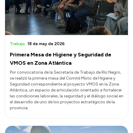
Transparencia
Presupuesto
Boletín Oficial
Compras y licitaciones
Trabajo
18 de may de 2026
Consulta de expedientes
Primera Mesa de Higiene y Seguridad de
Consulta de pago a proveedores
VMOS en Zona Atlántica
Convocatorias
Por convocatoria de la Secretaría de Trabajo de Río Negro,
se realizó la primera mesa del Comité Mixto de Higiene y
Intranet
Seguridad correspondiente al proyecto VMOS en la Zona
Login
Atlántica, un espacio de articulación orientado a fortalecer
las condiciones laborales, la seguridad y el diálogo social en
el desarrollo de uno de los proyectos estratégicos de la
provincia.