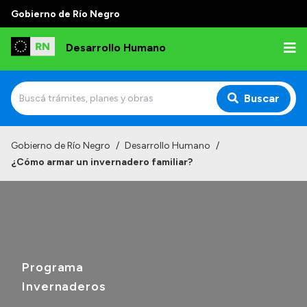
Gobierno de Río Negro
Desarrollo Humano
Buscar
Inicio
Gobierno de Río Negro
/
Desarrollo Humano
/
¿Cómo armar un invernadero familiar?
Institucional
Misión
Autoridades
Delegaciones
Programa
Normativa
Invernaderos