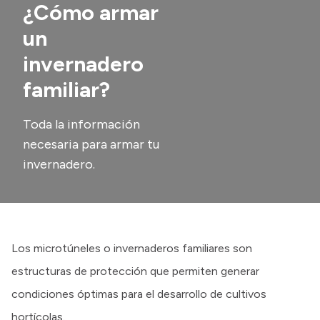
¿Cómo armar
Transparencia
un
Presupuesto
invernadero
Boletín Oficial
familiar?
Compras y licitaciones
Consulta de expedientes
Toda la información
necesaria para armar tu
Consulta de pago a proveedores
invernadero.
Convocatorias
Intranet
Login
Los microtúneles o invernaderos familiares son
estructuras de protección que permiten generar
condiciones óptimas para el desarrollo de cultivos
hortícolas.