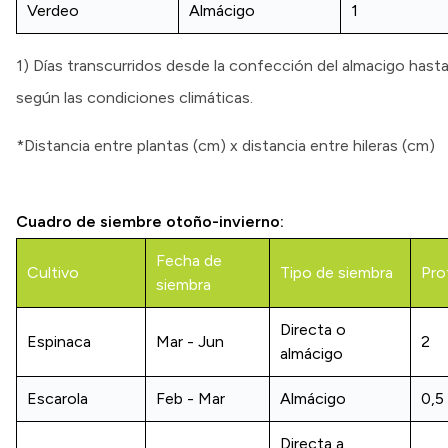
Verdeo
Almácigo
1
1) Días transcurridos desde la confección del almacigo hasta e
según las condiciones climáticas.
*Distancia entre plantas (cm) x distancia entre hileras (cm)
Cuadro de siembre otoño-invierno:
Fecha de
Cultivo
Tipo de siembra
Pro
siembra
Directa o
Espinaca
Mar - Jun
2
almácigo
Escarola
Feb - Mar
Almácigo
0,5
Directa a