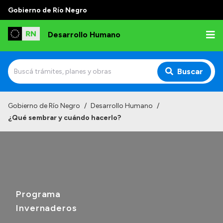
Gobierno de Río Negro
Desarrollo Humano
Buscar
Inicio
Gobierno de Río Negro
/
Desarrollo Humano
/
¿Qué sembrar y cuándo hacerlo?
Institucional
Misión
Autoridades
Delegaciones
Programa
Normativa
Invernaderos