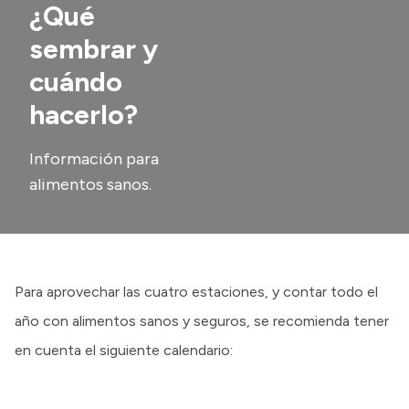
¿Qué
Transparencia
sembrar y
Presupuesto
cuándo
Boletín Oficial
hacerlo?
Compras y licitaciones
Consulta de expedientes
Información para
alimentos sanos.
Consulta de pago a proveedores
Convocatorias
Intranet
Login
Para aprovechar las cuatro estaciones, y contar todo el
año con alimentos sanos y seguros, se recomienda tener
en cuenta el siguiente calendario: