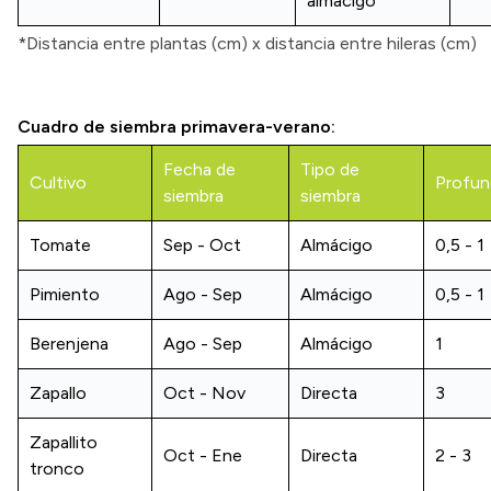
almácigo
*Distancia entre plantas (cm) x distancia entre hileras (cm)
Cuadro de siembra primavera-verano:
Fecha de
Tipo de
Cultivo
Profun
siembra
siembra
Tomate
Sep - Oct
Almácigo
0,5 - 1
Pimiento
Ago - Sep
Almácigo
0,5 - 1
Berenjena
Ago - Sep
Almácigo
1
Zapallo
Oct - Nov
Directa
3
Zapallito
Oct - Ene
Directa
2 - 3
tronco