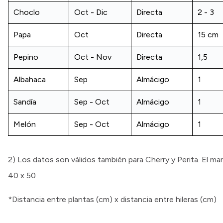
Choclo
Oct - Dic
Directa
2 - 3
Papa
Oct
Directa
15 cm
Pepino
Oct - Nov
Directa
1,5
Albahaca
Sep
Almácigo
1
Sandía
Sep - Oct
Almácigo
1
Melón
Sep - Oct
Almácigo
1
2) Los datos son válidos también para Cherry y Perita. El ma
40 x 50
*Distancia entre plantas (cm) x distancia entre hileras (cm)