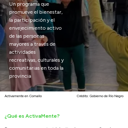
Un programa que
Transparencia
promueve el bienestar,
la participación y el
Presupuesto
envejecimiento activo
Boletín Oficial
de las personas
Compras y licitaciones
mayores a través de
Consulta de expedientes
actividades
Consulta de pago a proveedores
recreativas, culturales y
Convocatorias
comunitarias en toda la
provincia
Intranet
Login
Activamente en Comallo
Crédito:
Gobierno de Río Negro
¿Qué es ActivaMente?