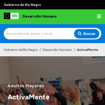
Gobierno de Río Negro
Desarrollo Humano
Buscar
Inicio
Gobierno de Río Negro
/
Desarrollo Humano
/
ActivaMente
Institucional
Misión
Autoridades
Delegaciones
Adultos Mayores
Normativa
ActivaMente