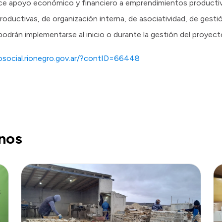
ce apoyo económico y financiero a emprendimientos productivo
roductivas, de organización interna, de asociatividad, de gesti
odrán implementarse al inicio o durante la gestión del proyect
losocial.rionegro.gov.ar/?contID=66448
nos