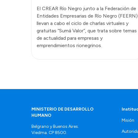
El CREAR Río Negro junto a la Federación de
Entidades Empresarias de Río Negro (FEERN)
llevan a cabo el ciclo de charlas virtuales y
gratuitas “Sumá Valor”, que trata sobre temas
de actualidad para empresas y
emprendimientos rionegrinos.
MINISTERIO DE DESARROLLO
Institu
HUMANO
Misión
Belgrano y Buenos Aires.
Autorid
Viedma. CP 8500.