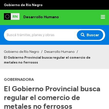
Gobierno de Río Negro
Desarrollo Humano
Buscar
Inicio
Gobierno de Río Negro
/
Desarrollo Humano
/
El Gobierno Provincial busca regular el comercio de
Institucional
metales no ferrosos
Misión
GOBERNADORA
Autoridades
El Gobierno Provincial busca
Delegaciones
regular el comercio de
Normativa
metales no ferrosos