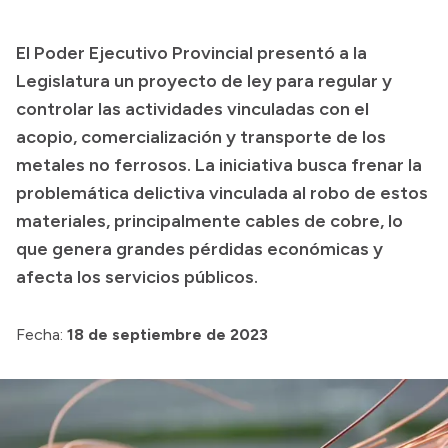
Transparencia
El Poder Ejecutivo Provincial presentó a la
Presupuesto
Legislatura un proyecto de ley para regular y
Boletín Oficial
controlar las actividades vinculadas con el
acopio, comercialización y transporte de los
Compras y licitaciones
metales no ferrosos. La iniciativa busca frenar la
Consulta de expedientes
problemática delictiva vinculada al robo de estos
Consulta de pago a proveedores
materiales, principalmente cables de cobre, lo
Convocatorias
que genera grandes pérdidas económicas y
Intranet
afecta los servicios públicos.
Login
Fecha:
18 de septiembre de 2023