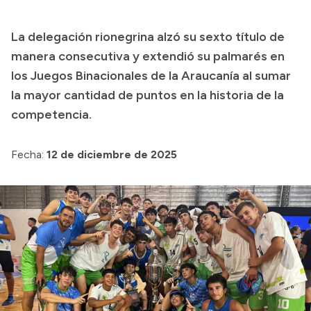
Transparencia
La delegación rionegrina alzó su sexto título de
Presupuesto
manera consecutiva y extendió su palmarés en
Boletín Oficial
los Juegos Binacionales de la Araucanía al sumar
la mayor cantidad de puntos en la historia de la
Compras y licitaciones
competencia.
Consulta de expedientes
Consulta de pago a proveedores
Fecha:
12 de diciembre de 2025
Convocatorias
Intranet
Login