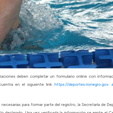
ganizaciones deben completar un formulario online con informa
uentra en el siguiente link:
https://deportes.rionegro.gov. a
s necesarias para formar parte del registro, la Secretaría de D
o declarado. Una vez verificada la información se emite el Ce