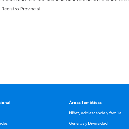
 Registro Provincial.
cional
Áreas temáticas
Niñez, adolescencia y familia
ades
Géneros y Diversidad