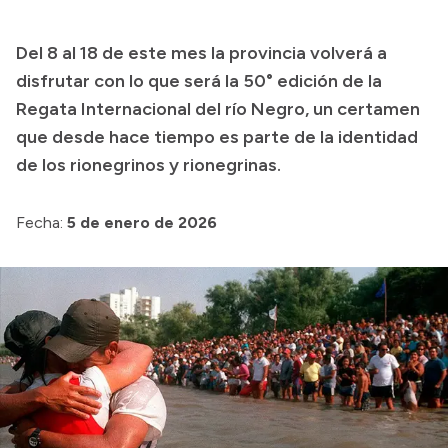
Transparencia
Del 8 al 18 de este mes la provincia volverá a
Presupuesto
disfrutar con lo que será la 50° edición de la
Boletín Oficial
Regata Internacional del río Negro, un certamen
que desde hace tiempo es parte de la identidad
Compras y licitaciones
de los rionegrinos y rionegrinas.
Consulta de expedientes
Consulta de pago a proveedores
Fecha:
5 de enero de 2026
Convocatorias
Intranet
Login