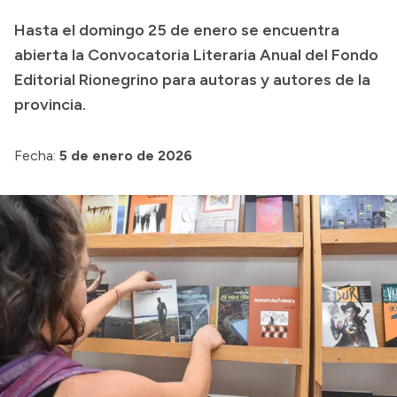
Transparencia
Hasta el domingo 25 de enero se encuentra
abierta la Convocatoria Literaria Anual del Fondo
Presupuesto
Editorial Rionegrino para autoras y autores de la
Boletín Oficial
provincia.
Compras y licitaciones
Consulta de expedientes
Fecha:
5 de enero de 2026
Consulta de pago a proveedores
Convocatorias
Intranet
Login