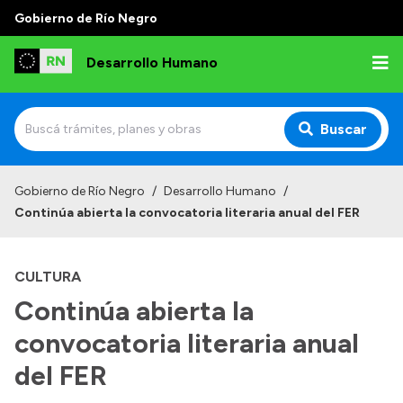
Gobierno de Río Negro
Desarrollo Humano
Buscar
Inicio
Gobierno de Río Negro
/
Desarrollo Humano
/
Continúa abierta la convocatoria literaria anual del FER
Institucional
Misión
CULTURA
Autoridades
Continúa abierta la
Delegaciones
convocatoria literaria anual
Normativa
del FER