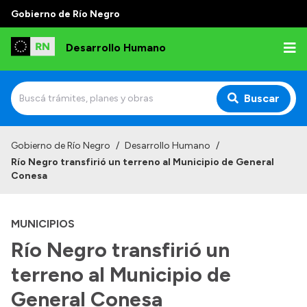
Gobierno de Río Negro
Desarrollo Humano
Buscar
Inicio
Gobierno de Río Negro
/
Desarrollo Humano
/
Río Negro transfirió un terreno al Municipio de General
Institucional
Conesa
Misión
MUNICIPIOS
Autoridades
Río Negro transfirió un
Delegaciones
terreno al Municipio de
Normativa
General Conesa