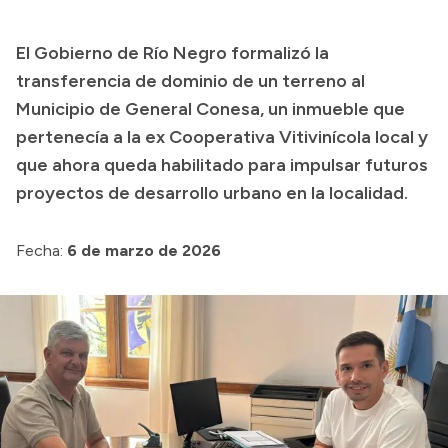
Transparencia
El Gobierno de Río Negro formalizó la
Presupuesto
transferencia de dominio de un terreno al
Boletín Oficial
Municipio de General Conesa, un inmueble que
pertenecía a la ex Cooperativa Vitivinícola local y
Compras y licitaciones
que ahora queda habilitado para impulsar futuros
Consulta de expedientes
proyectos de desarrollo urbano en la localidad.
Consulta de pago a proveedores
Convocatorias
Fecha:
6 de marzo de 2026
Intranet
Login