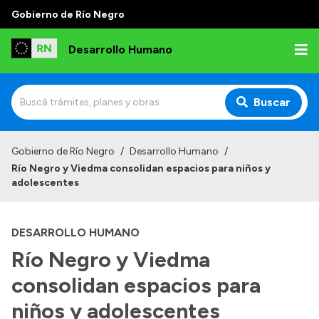
Gobierno de Río Negro
Desarrollo Humano
Buscar
Inicio
Gobierno de Río Negro
/
Desarrollo Humano
/
Río Negro y Viedma consolidan espacios para niños y
Institucional
adolescentes
Misión
DESARROLLO HUMANO
Autoridades
Río Negro y Viedma
Delegaciones
consolidan espacios para
Normativa
niños y adolescentes