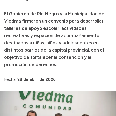
Transparencia
El Gobierno de Río Negro y la Municipalidad de
Presupuesto
Viedma firmaron un convenio para desarrollar
Boletín Oficial
talleres de apoyo escolar, actividades
recreativas y espacios de acompañamiento
Compras y licitaciones
destinados a niñas, niños y adolescentes en
Consulta de expedientes
distintos barrios de la capital provincial, con el
Consulta de pago a proveedores
objetivo de fortalecer la contención y la
Convocatorias
promoción de derechos.
Intranet
Login
Fecha:
28 de abril de 2026