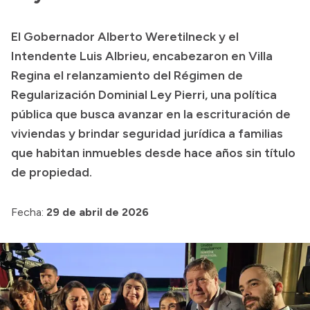
Transparencia
El Gobernador Alberto Weretilneck y el
Presupuesto
Intendente Luis Albrieu, encabezaron en Villa
Boletín Oficial
Regina el relanzamiento del Régimen de
Regularización Dominial Ley Pierri, una política
Compras y licitaciones
pública que busca avanzar en la escrituración de
Consulta de expedientes
viviendas y brindar seguridad jurídica a familias
Consulta de pago a proveedores
que habitan inmuebles desde hace años sin título
Convocatorias
de propiedad.
Intranet
Login
Fecha:
29 de abril de 2026