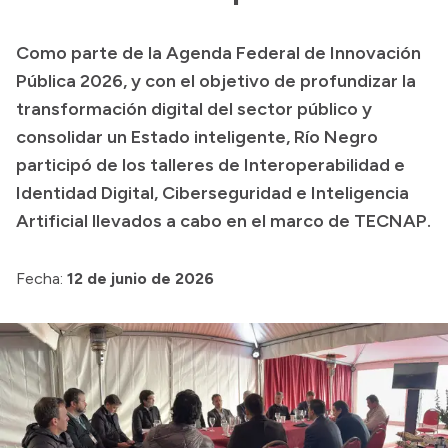
Transparencia
Como parte de la Agenda Federal de Innovación
Presupuesto
Pública 2026, y con el objetivo de profundizar la
Boletín Oficial
transformación digital del sector público y
consolidar un Estado inteligente, Río Negro
Compras y licitaciones
participó de los talleres de Interoperabilidad e
Consulta de expedientes
Identidad Digital, Ciberseguridad e Inteligencia
Consulta de pago a proveedores
Artificial llevados a cabo en el marco de TECNAP.
Convocatorias
Intranet
Fecha:
12 de junio de 2026
Login