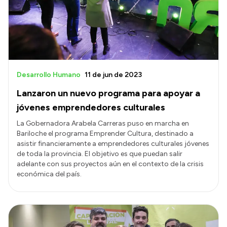
Transparencia
Presupuesto
Boletín Oficial
Compras y licitaciones
Desarrollo Humano
11 de jun de 2023
Consulta de expedientes
Lanzaron un nuevo programa para apoyar a
Consulta de pago a proveedores
jóvenes emprendedores culturales
Convocatorias
La Gobernadora Arabela Carreras puso en marcha en
Bariloche el programa Emprender Cultura, destinado a
Intranet
asistir financieramente a emprendedores culturales jóvenes
Login
de toda la provincia. El objetivo es que puedan salir
adelante con sus proyectos aún en el contexto de la crisis
económica del país.